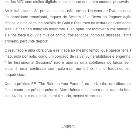
cordas MIDI com efeitos digitais como se dançasse entre mundos possíveis.
As influências estão presentes, mas não óbvias. Há ecos de Evanescence
na densidade emocional, toques de System of a Down na fragmentação
rítmica, e uma certa melancolia de Cold e Disturbed na textura das camadas.
Mas Haines não imita; ela interpreta. E ao optar por remover a voz humana,
ela nos força a ouvir a música com outros sentidos, como se dissesse: "sinta
primeiro, pergunte depois".
O resultado é uma obra crua e refinada ao mesmo tempo, que parece feita à
mão, nota por nota, como um bordado de raiva, vulnerabilidade e engenho.
"The Instrumental Sessions" não é apenas uma coletânea de faixas sem
letra: é uma confissão sem palavras, um diário íntimo traduzido em
frequências.
Com o próximo EP, "The Rain on Your Parade", no horizonte, este álbum se
firma como um prólogo potente. Alex Haines nos lembra que, quando bem
conduzida, a música instrumental é tudo, menos silenciosa.
...
English: