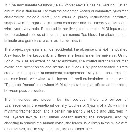
In "The Instrumental Sessions," New Yorker Alex Haines delivers not just an
album, but a statement. Far from the screamed vocals or combative lyrics that
characterize melodic metal, she offers a purely instrumental narrative,
shaped with the rigor of a classical composer and the intensity of someone
who lived every note. Recorded in her living room, amidst MIDI inputs and
the occasional meows of a singing cat named Toothless, the album is both
intimate and grandiose, a contrast that defines it.
The project's genesis is almost accidental: the absence of a violinist pushed
Alex back to the keyboard, and there she found an entire universe. Using
Logic Pro X as an extension of her emotions, she crafted arrangements that
evoke both symphonies and storms. On "Look Up," phaser-soaked guitars
create an atmosphere of melancholic suspension. "Why You" transforms into
an emotional whirlwind with layers of well-orchestrated chaos, while
"Tightrope Dancer" intertwines MIDI strings with digital effects as if dancing
between possible worlds.
The influences are present, but not obvious. There are echoes of
Evanescence in the emotional density, touches of System of a Down in the
rhythmic fragmentation, and a certain melancholy of Cold and Disturbed in
the layered texture. But Haines doesn't imitate; she interprets. And by
choosing to remove the human voice, she forces us to listen to the music with
other senses, as if to say: "Feel first, ask questions later."