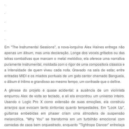
.
.
.
.
.
Em "The Instrumental Sessions", a nova-iorquina Alex Haines entrega não
apenas um álbum, mas uma declaração. Longe dos vocais gritados ou das
letras combativas que marcam o metal melódico, ela oferece uma narrativa
puramente instrumental, moldada com o rigor de uma compositora clássica e
a intensidade de quem viveu cada nota. Gravado na sala de estar, entre
entradas MIDI e os miados pontuais de um gato cantor chamado Banguela,
o álbum é íntimo e grandioso ao mesmo tempo, um contraste que o define.
A gênese do projeto é quase acidental: a ausência de um violinista
empurrou Alex de volta ao teclado, e ali ela encontrou um universo inteiro.
Usando o Logic Pro X como extensão de suas emoções, ela construiu
arranjos que evocam tanto sinfonias quanto tempestades. Em "Look Up",
guitarras embebidas em phaser criam uma atmosfera de suspensão
melancólica. "Why You" se transforma em um turbilhão emocional com
camadas de caos bem orquestrado, enquanto "Tightrope Dancer" entrelaça